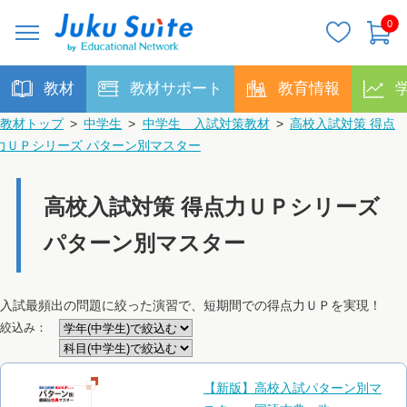
0
教材
教材サポート
教育情報
教材トップ
>
中学生
>
中学生 入試対策教材
>
高校入試対策 得点
力ＵＰシリーズ パターン別マスター
高校入試対策 得点力ＵＰシリーズ
パターン別マスター
入試最頻出の問題に絞った演習で、短期間での得点力ＵＰを実現！
絞込み：
【新版】高校入試パターン別マ