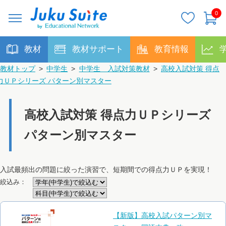
0
教材
教材サポート
教育情報
教材トップ
>
中学生
>
中学生 入試対策教材
>
高校入試対策 得点
力ＵＰシリーズ パターン別マスター
高校入試対策 得点力ＵＰシリーズ
パターン別マスター
入試最頻出の問題に絞った演習で、短期間での得点力ＵＰを実現！
絞込み：
【新版】高校入試パターン別マ