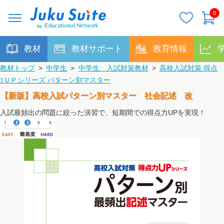
0
教材
教材サポート
教育情報
教材トップ
>
中学生
>
中学生 入試対策教材
>
高校入試対策 得点
力ＵＰシリーズ パターン別マスター
【新版】高校入試パターン別マスター 社会記述 改
入試最頻出の問題に絞った演習で、短期間での得点力UPを実現！