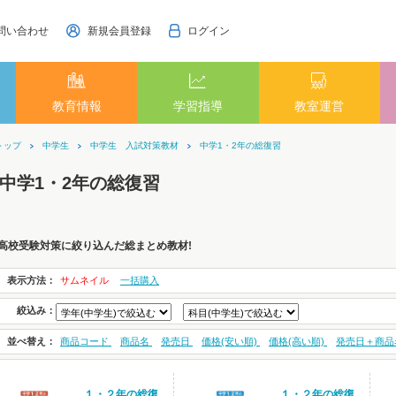
問い合わせ
新規会員登録
ログイン
教育情報
学習指導
教室運営
トップ
中学生
中学生 入試対策教材
中学1・2年の総復習
中学1・2年の総復習
高校受験対策に絞り込んだ総まとめ教材!
表示方法：
サムネイル
一括購入
絞込み：
並べ替え：
商品コード
商品名
発売日
価格(安い順)
価格(高い順)
発売日＋商品
１・２年の総復
１・２年の総復