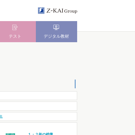
テスト
デジタル教材
名
１・２年の総復