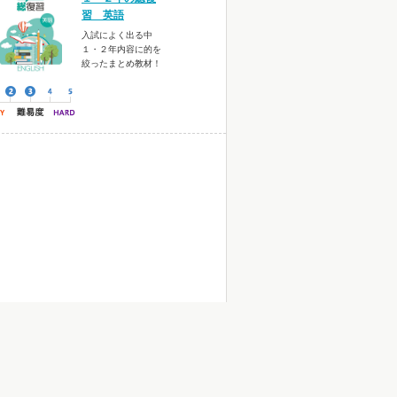
習 英語
入試によく出る中
１・２年内容に的を
絞ったまとめ教材！