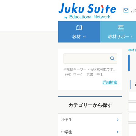
お
教材
教材サポート
教材
※複数キーワードも検索可能です。
（例）ワーク 東書 中１
詳細検索
カテゴリーから探す
小学生
中学生