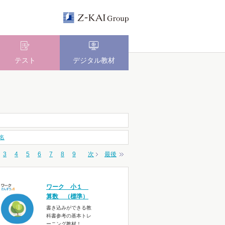
テスト
デジタル教材
名
3
4
5
6
7
8
9
次
最後
ワーク 小１
算数 （標準）
書き込みができる教
科書参考の基本トレ
ーニング教材！