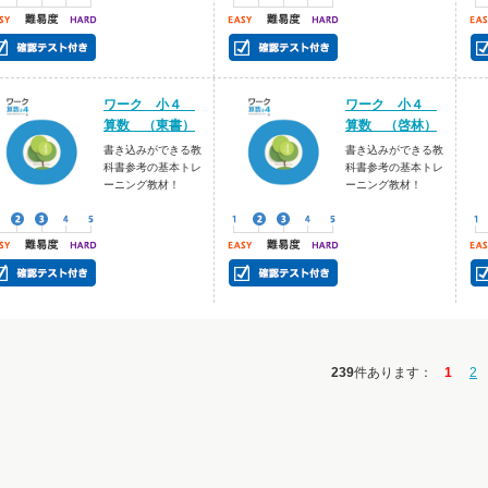
ワーク 小４
ワーク 小４
算数 （東書）
算数 （啓林）
書き込みができる教
書き込みができる教
科書参考の基本トレ
科書参考の基本トレ
ーニング教材！
ーニング教材！
239
件あります
：
1
2