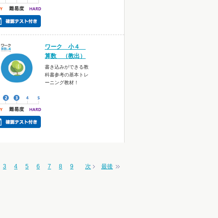
ワーク 小４
算数 （教出）
書き込みができる教
科書参考の基本トレ
ーニング教材！
3
4
5
6
7
8
9
次
最後