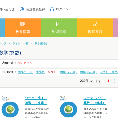
問い合わせ
新規会員登録
ログイン
教育情報
学習指導
教室運営
トップ
ジャンル一覧
数学(算数)
数学(算数)
表示方法：
サムネイル
並べ替え：
商品コード
商品名
発売日
価格(安い順)
価格(高い順)
発売日＋商品
239
件あります
：
1
2
ワーク 小１
ワーク 小１
算数 （東書）
算数 （啓林）
書き込みができる教
書き込みができる教
科書参考の基本トレ
科書参考の基本トレ
ーニング教材！
ーニング教材！