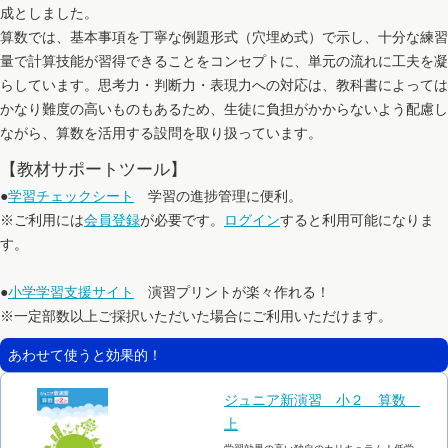
成としました。
算数では、基本事項を丁寧な例題形式（穴埋め式）で示し、十分な練習
量で計算技能が習得できることをコンセプトに、単元の流れに工夫を凝
らしています。思考力・判断力・表現力への対応は、教科書によっては
かなり難度の高いものもあるため、生徒に負担がかからないよう配慮し
ながら、算数を活用する設問を取り扱っています。
【教材サポートツール】
●
学習チェックシート
学習の進捗管理に便利。
※ご利用には
会員登録
が必要です。
ログイン
すると利用可能になりま
す。
●
小学学習支援サイト
演習プリントが楽々作れる！
※一定部数以上ご採択いただいた場合にご利用いただけます。
あわせて使うと効果的！
ジュニア新演習 小２ 算数
上