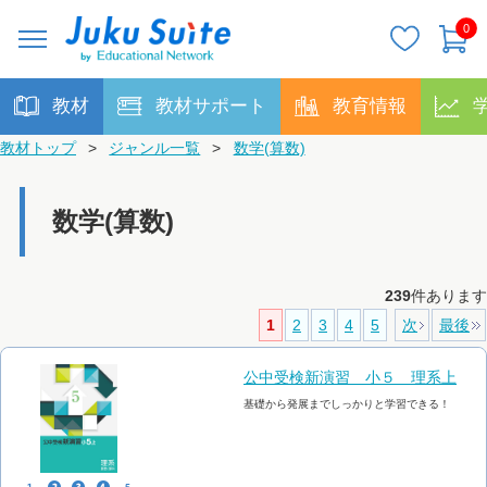
0
教材
教材サポート
教育情報
教材トップ
>
ジャンル一覧
>
数学(算数)
数学(算数)
239
件あります
1
2
3
4
5
次
最後
公中受検新演習 小５ 理系上
基礎から発展までしっかりと学習できる！