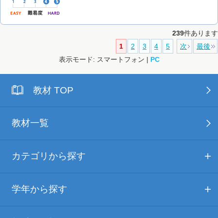
239
件あります
1
2
3
4
5
次
最後
表示モード: スマートフォン |
PC
教材 TOP
教材一覧
カテゴリから探す
学年から探す