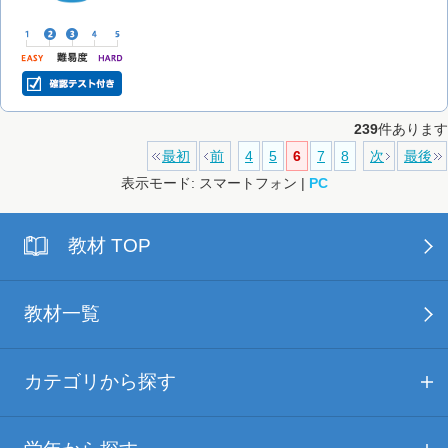
239
件あります
最初
前
4
5
6
7
8
次
最後
表示モード: スマートフォン |
PC
教材 TOP
教材一覧
カテゴリから探す