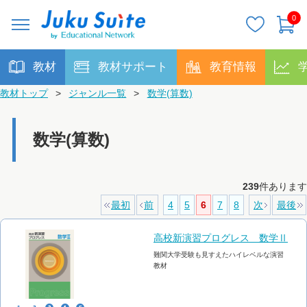
0
教材
教材サポート
教育情報
教材トップ
>
ジャンル一覧
>
数学(算数)
数学(算数)
239
件あります
最初
前
4
5
6
7
8
次
最後
高校新演習プログレス 数学Ⅱ
難関大学受験も見すえたハイレベルな演習
教材