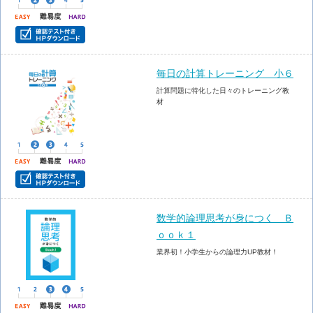
毎日の計算トレーニング 小６
計算問題に特化した日々のトレーニング教
材
数学的論理思考が身につく Ｂ
ｏｏｋ１
業界初！小学生からの論理力UP教材！