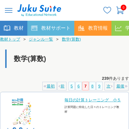
0
教材
教材サポート
教育情報
教材トップ
>
ジャンル一覧
>
数学(算数)
数学(算数)
239
件あります
最初
前
5
6
7
8
9
次
最後
毎日の計算トレーニング 小５
計算問題に特化した日々のトレーニング教
材