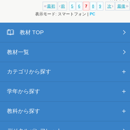
最初
前
5
6
7
8
9
次
最後
表示モード: スマートフォン |
PC
教材 TOP
教材一覧
カテゴリから探す
学年から探す
教科から探す