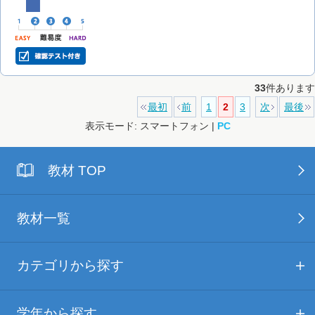
33
件あります
最初
前
1
2
3
次
最後
表示モード: スマートフォン |
PC
教材 TOP
教材一覧
カテゴリから探す
学年から探す