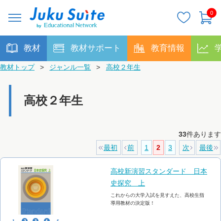
0
教材
教材サポート
教育情報
教材トップ
>
ジャンル一覧
>
高校２年生
高校２年生
33
件あります
最初
前
1
2
3
次
最後
高校新演習スタンダード 日本
史探究 上
これからの大学入試を見すえた、高校生指
導用教材の決定版！