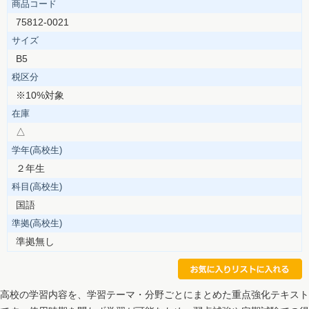
商品コード
75812-0021
サイズ
B5
税区分
※10%対象
在庫
△
学年(高校生)
２年生
科目(高校生)
国語
準拠(高校生)
準拠無し
高校の学習内容を、学習テーマ・分野ごとにまとめた重点強化テキスト