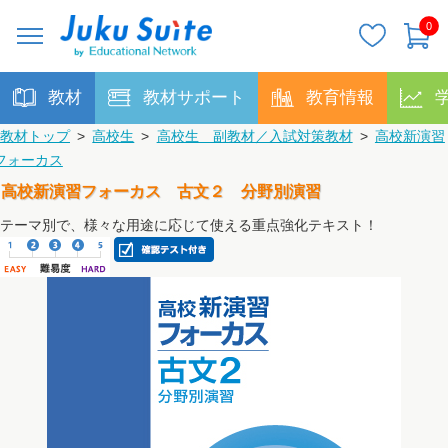
0
教材
教材サポート
教育情報
教材トップ
>
高校生
>
高校生 副教材／入試対策教材
>
高校新演習
フォーカス
高校新演習フォーカス 古文２ 分野別演習
テーマ別で、様々な用途に応じて使える重点強化テキスト！