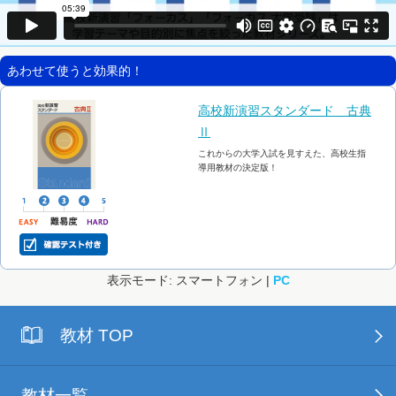
あわせて使うと効果的！
高校新演習スタンダード 古典
Ⅱ
これからの大学入試を見すえた、高校生指
導用教材の決定版！
表示モード: スマートフォン |
PC
教材 TOP
教材一覧