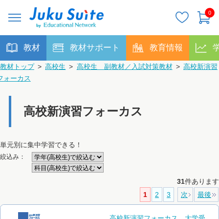
0
教材
教材サポート
教育情報
教材トップ
>
高校生
>
高校生 副教材／入試対策教材
>
高校新演習
フォーカス
高校新演習フォーカス
単元別に集中学習できる！
絞込み：
31
件あります
1
2
3
次
最後
高校新演習フォーカス 大学受