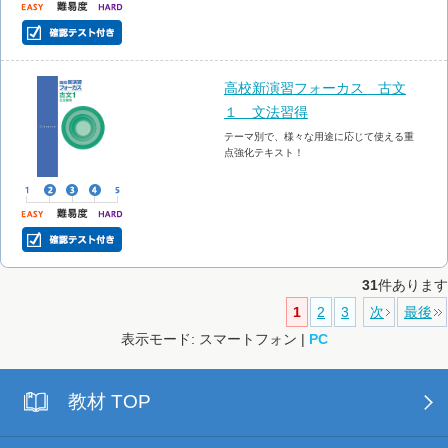
高校新演習フォーカス 古文
１ 文法習得
テーマ別で、様々な用途に応じて使える重
点強化テキスト！
31
件あります
1
2
3
次
最後
表示モード: スマートフォン |
PC
教材 TOP