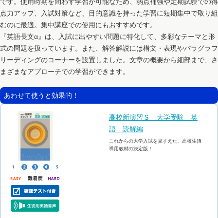
です。使用時期を問わず学習が可能なため、弱点補強や定期試験での得
点力アップ、入試対策など、目的意識を持った学習に短期集中で取り組
むのに最適。集中講座での使用にもおすすめです。
『英語長文α』は、入試に出やすい問題に特化して、多彩なテーマと形
式の問題を扱っています。また、解答解説には構文・表現やパラグラフ
リーディングのコーナーを設置しました。文章の概要から細部まで、さ
まざまなアプローチでの学習ができます。
あわせて使うと効果的！
高校新演習Ｓ 大学受験 英
語 読解編
これからの大学入試を見すえた、高校生指
導用教材の決定版！