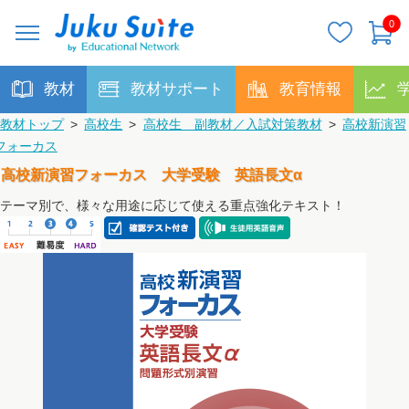
0
教材
教材サポート
教育情報
教材トップ
>
高校生
>
高校生 副教材／入試対策教材
>
高校新演習
フォーカス
高校新演習フォーカス 大学受験 英語長文α
テーマ別で、様々な用途に応じて使える重点強化テキスト！