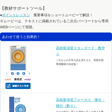
【教材サポートツール】
●
ポイントレッスン
重要事項をショートムービーで解説！
※ムービーは、テキストに掲載されている二次元バーコードから専用
WEBページにて視聴。
あわせて使うと効果的！
高校新演習スタンダード 数学
Ⅱ
これからの大学入試を見すえた、高校生指
導用教材の決定版！
高校新演習フォーカス 微分・
積分（数Ⅱ）
テーマ別で、様々な用途に応じて使える重