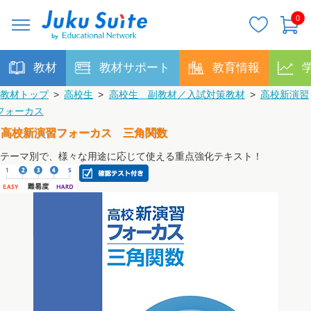
0
教材
教材サポート
教育情報
教材トップ
>
高校生
>
高校生 副教材／入試対策教材
>
高校新演習
フォーカス
高校新演習フォーカス 三角関数
テーマ別で、様々な用途に応じて使える重点強化テキスト！