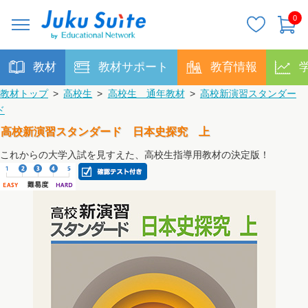
0
教材
教材サポート
教育情報
教材トップ
>
高校生
>
高校生 通年教材
>
高校新演習スタンダー
ド
高校新演習スタンダード 日本史探究 上
これからの大学入試を見すえた、高校生指導用教材の決定版！