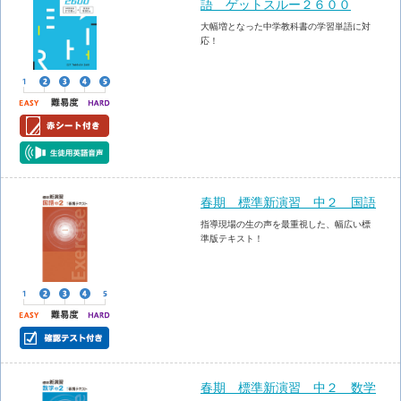
語 ゲットスルー２６００
大幅増となった中学教科書の学習単語に対
応！
春期 標準新演習 中２ 国語
指導現場の生の声を最重視した、幅広い標
準版テキスト！
春期 標準新演習 中２ 数学