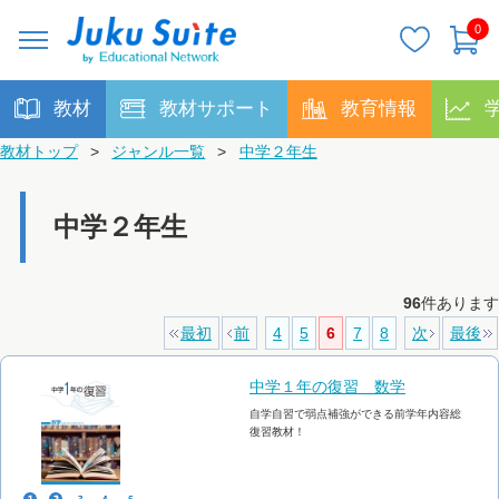
0
教材
教材サポート
教育情報
教材トップ
>
ジャンル一覧
>
中学２年生
中学２年生
96
件あります
最初
前
4
5
6
7
8
次
最後
中学１年の復習 数学
自学自習で弱点補強ができる前学年内容総
復習教材！