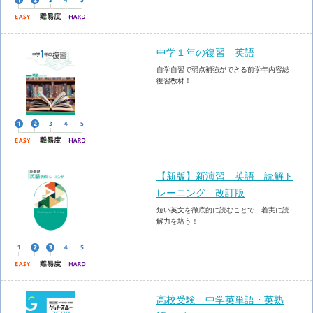
中学１年の復習 英語
自学自習で弱点補強ができる前学年内容総
復習教材！
【新版】新演習 英語 読解ト
レーニング 改訂版
短い英文を徹底的に読むことで、着実に読
解力を培う！
高校受験 中学英単語・英熟