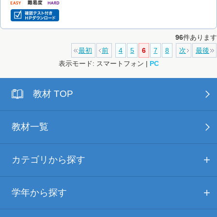
96
件あります
最初
前
4
5
6
7
8
次
最後
表示モード: スマートフォン |
PC
教材 TOP
教材一覧
カテゴリから探す
学年から探す