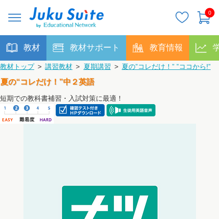
0
教材
教材サポート
教育情報
教材トップ
>
講習教材
>
夏期講習
>
夏の”コレだけ！” ”ココから!”
夏の“コレだけ！”中２英語
短期での教科書補習・入試対策に最適！