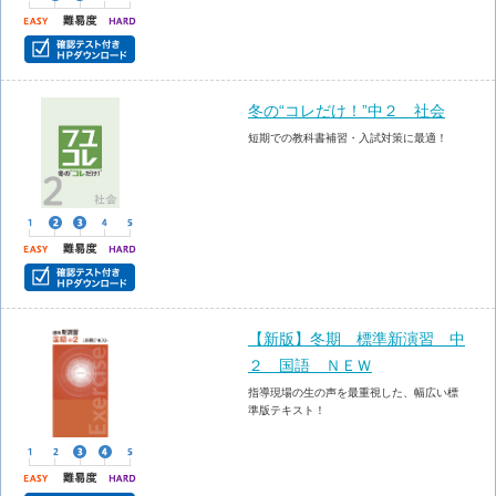
冬の“コレだけ！”中２ 社会
短期での教科書補習・入試対策に最適！
【新版】冬期 標準新演習 中
２ 国語 ＮＥＷ
指導現場の生の声を最重視した、幅広い標
準版テキスト！