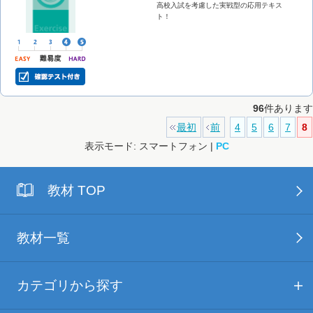
高校入試を考慮した実戦型の応用テキス
ト！
96
件あります
最初
前
4
5
6
7
8
表示モード: スマートフォン |
PC
教材 TOP
教材一覧
カテゴリから探す