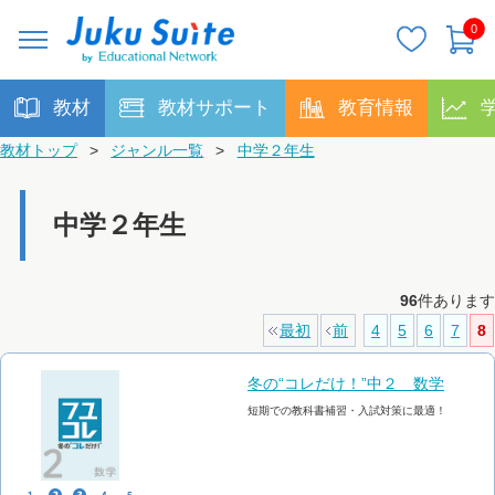
0
教材
教材サポート
教育情報
教材トップ
>
ジャンル一覧
>
中学２年生
中学２年生
96
件あります
最初
前
4
5
6
7
8
冬の“コレだけ！”中２ 数学
短期での教科書補習・入試対策に最適！