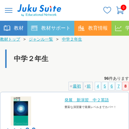
0
教材
教材サポート
教育情報
教材トップ
>
ジャンル一覧
>
中学２年生
中学２年生
96
件あります
最初
前
4
5
6
7
8
発展 新演習 中２英語
豊富な演習量で発展レベルまでカバー！