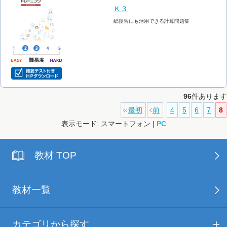
Ｋ３
総復習にも活用できる計算問題集
96
件あります
最初
前
4
5
6
7
8
表示モード: スマートフォン |
PC
教材 TOP
教材一覧
カテゴリから探す