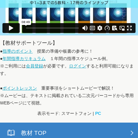
【教材サポートツール】
●
指導のポイント
授業の準備や板書の参考に！
●
年間指導カリキュラム
１年間の指導スケジュール例。
※ご利用には
会員登録
が必要です。
ログイン
すると利用可能になりま
す。
●
ポイントレッスン
重要事項をショートムービーで解説！
※ムービーは、テキストに掲載されている二次元バーコードから専用
WEBページにて視聴。
表示モード: スマートフォン |
PC
教材 TOP