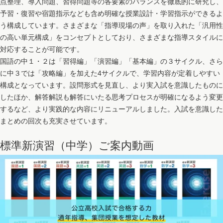
点整理、導入問題、習得問題等の各要素のバランスを徹底的に研究し、
予習・復習や宿題指示なども含め明確な授業設計・学習指示ができるよ
う構成しています。さまざまな「指導現場の声」を取り入れた「汎用性
の高い単元構成」をコンセプトとしており、さまざまな指導スタイルに
対応することが可能です。
国語の中１・２は「習得編」「演習編」「基本編」の３サイクル、さら
に中３では「攻略編」を加えた4サイクルで、学習内容が定着しやすい
構成となっています。設問形式を見直し、より実入試を意識したものに
したほか、解答解説も解答にいたる思考プロセスが明確になるよう変更
するなど、より実践的な内容にリニューアルしました。入試を意識した
まとめの回次も充実させています。
標準新演習（中学）ご案内動画