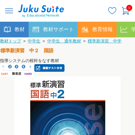
0
教材
教材サポート
教育情報
教材トップ
>
中学生
>
中学生 通年教材
>
標準新演習 中学
標準新演習 中２ 国語
指導システムの根幹をなす教材