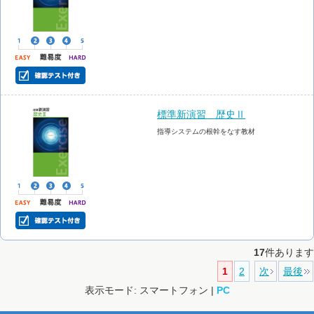
標準新演習 歴史Ⅱ
指導システムの根幹をなす教材
17
件あります
1
2
次
最後
表示モード: スマートフォン |
PC