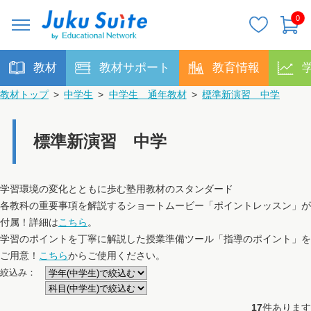
0
教材
教材サポート
教育情報
教材トップ
>
中学生
>
中学生 通年教材
>
標準新演習 中学
標準新演習 中学
学習環境の変化とともに歩む塾用教材のスタンダード
各教科の重要事項を解説するショートムービー「ポイントレッスン」が
付属！詳細は
こちら
。
学習のポイントを丁寧に解説した授業準備ツール「指導のポイント」を
ご用意！
こちら
からご使用ください。
絞込み：
17
件あります