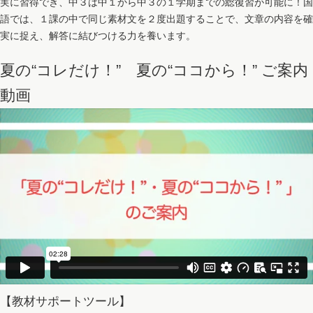
実に習得でき、中３は中１から中３の１学期までの総復習が可能に！国
語では、１課の中で同じ素材文を２度出題することで、文章の内容を確
実に捉え、解答に結びつける力を養います。
夏の“コレだけ！” 夏の“ココから！” ご案内
動画
【教材サポートツール】