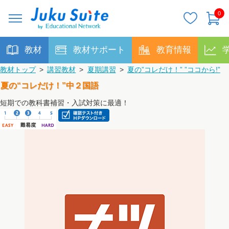
0
教材
教材サポート
教育情報
教材トップ
>
講習教材
>
夏期講習
>
夏の”コレだけ！” ”ココから!”
夏の“コレだけ！”中２国語
短期での教科書補習・入試対策に最適！