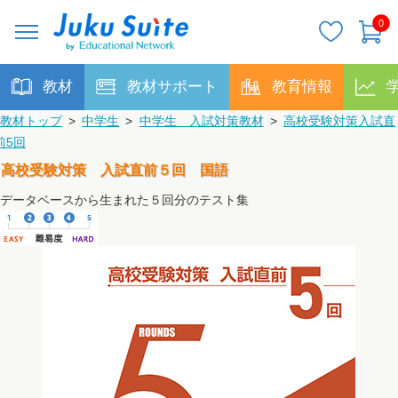
0
教材
教材サポート
教育情報
教材トップ
>
中学生
>
中学生 入試対策教材
>
高校受験対策入試直
前5回
高校受験対策 入試直前５回 国語
データベースから生まれた５回分のテスト集