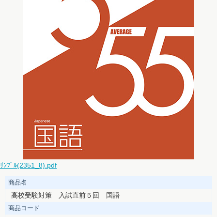
ｻﾝﾌﾟﾙ(2351_8).pdf
商品名
高校受験対策 入試直前５回 国語
商品コード