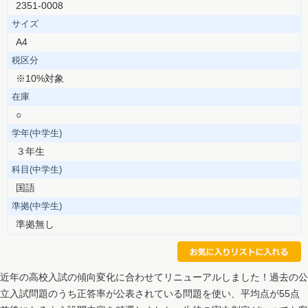
2351-0008
サイズ
A4
税区分
※10%対象
在庫
○
学年(中学生)
３年生
科目(中学生)
国語
準拠(中学生)
準拠無し
近年の高校入試の傾向変化に合わせてリニューアルしました！過去の公
立入試問題のうち正答率が公表されている問題を使い、平均点が55点