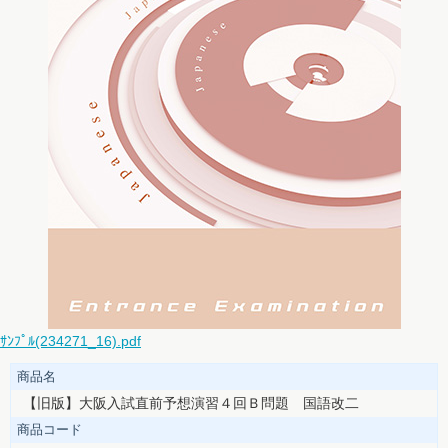
ｻﾝﾌﾟﾙ(234271_16).pdf
商品名
【旧版】大阪入試直前予想演習４回Ｂ問題 国語改二
商品コード