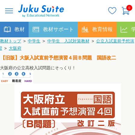
0
教材
教材サポート
教育情報
教材トップ
>
中学生
>
中学生 入試対策教材
>
公立入試直前予想演
習
>
大阪府
【旧版】大阪入試直前予想演習４回Ｂ問題 国語改二
大阪府の公立高校入試問題にそっくり！