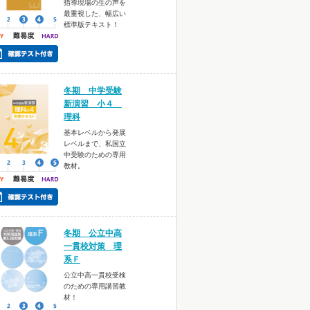
指導現場の生の声を
最重視した、幅広い
標準版テキスト！
冬期 中学受験
新演習 小４
理科
基本レベルから発展
レベルまで、私国立
中受験のための専用
教材。
冬期 公立中高
一貫校対策 理
系Ｆ
公立中高一貫校受検
のための専用講習教
材！