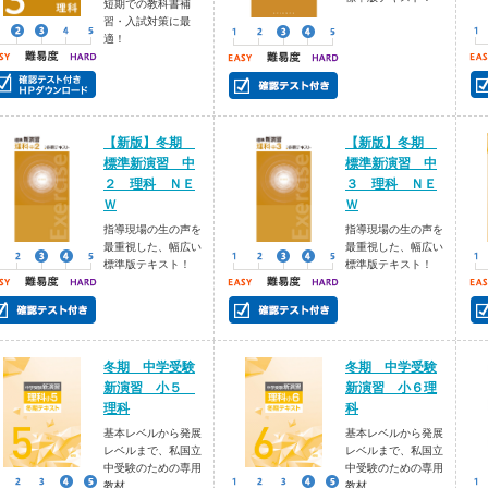
短期での教科書補
習・入試対策に最
適！
【新版】冬期
【新版】冬期
標準新演習 中
標準新演習 中
２ 理科 ＮＥ
３ 理科 ＮＥ
Ｗ
Ｗ
指導現場の生の声を
指導現場の生の声を
最重視した、幅広い
最重視した、幅広い
標準版テキスト！
標準版テキスト！
冬期 中学受験
冬期 中学受験
新演習 小５
新演習 小６理
理科
科
基本レベルから発展
基本レベルから発展
レベルまで、私国立
レベルまで、私国立
中受験のための専用
中受験のための専用
教材
教材