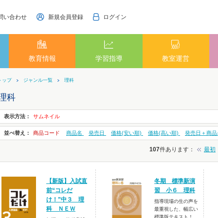
問い合わせ
新規会員登録
ログイン
教育情報
学習指導
教室運営
トップ
ジャンル一覧
理科
理科
表示方法：
サムネイル
並べ替え：
商品コード
商品名
発売日
価格(安い順)
価格(高い順)
発売日＋商品
107
件あります
：
最初
【新版】入試直
冬期 標準新演
前“コレだ
習 小６ 理科
け！”中３ 理
指導現場の生の声を
科 ＮＥＷ
最重視した、幅広い
標準版テキスト！