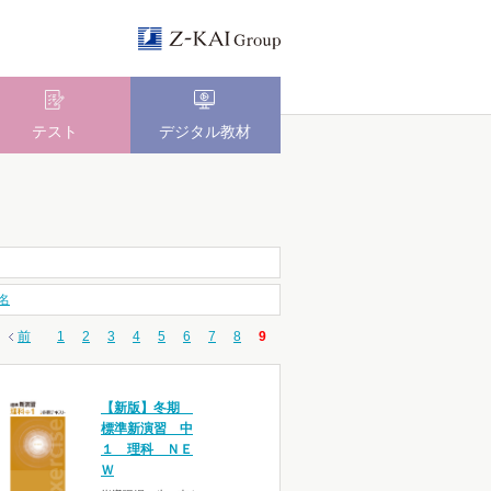
テスト
デジタル教材
名
前
1
2
3
4
5
6
7
8
9
【新版】冬期
標準新演習 中
１ 理科 ＮＥ
Ｗ