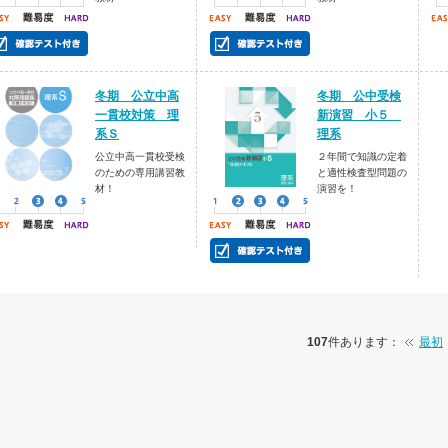
冬期 公立中高
冬期 公中受検
一貫校対策 理
新演習 小５
系Ｓ
理系
公立中高一貫校受検
２年間で知識の定着
のための専用講習教
と適性検査型問題の
材！
演習を！
107
件あります
：
最初