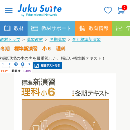
0
教材
教材サポート
教育情報
教材トップ
>
講習教材
>
冬期講習
>
冬期標準新演習
冬期 標準新演習 小６ 理科
指導現場の生の声を最重視した、幅広い標準版テキスト！