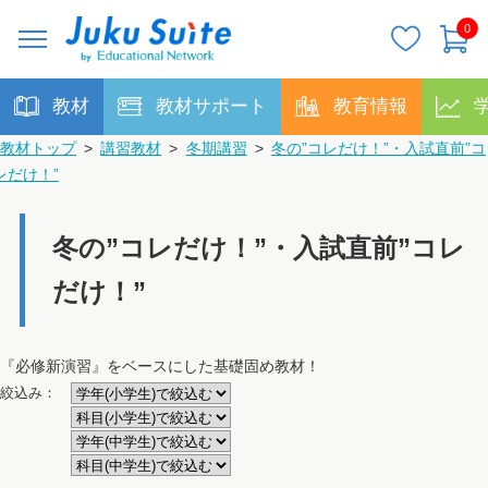
0
教材
教材サポート
教育情報
教材トップ
>
講習教材
>
冬期講習
>
冬の”コレだけ！”・入試直前”コ
レだけ！”
冬の”コレだけ！”・入試直前”コレ
だけ！”
『必修新演習』をベースにした基礎固め教材！
絞込み：