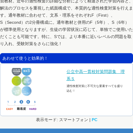
習教材。近年の適性検査の詳細な分析によって精選された学習内容と、
解法のプロセスを重視した紙面構成で、本質的な適性検査対策を行えま
す。通年教材に合わせて、文系・理系をそれぞれF（First）、
S（Second）の2分冊構成に。通年教材と併用のF（5年）、S（6年）
が標準使用となりますが、生徒の学習状況に応じて、単独でご使用いた
だくことも可能です。特に、Sでは、より本番に近いレベルの問題を取
り入れ、受験対策をさらに強化！
あわせて使うと効果的！
公立中高一貫校対策問題集 理
系Ｓ
適性検査対策に不可欠な要素すべてを盛り
込む！
表示モード: スマートフォン |
PC