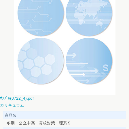
ｻﾝﾌﾟﾙ(8722_4).pdf
カリキュラム
商品名
冬期 公立中高一貫校対策 理系Ｓ