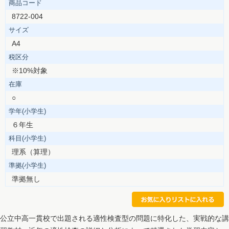
商品コード
8722-004
サイズ
A4
税区分
※10%対象
在庫
○
学年(小学生)
６年生
科目(小学生)
理系（算理）
準拠(小学生)
準拠無し
公立中高一貫校で出題される適性検査型の問題に特化した、実戦的な講