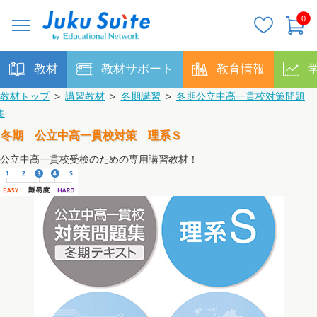
0
教材
教材サポート
教育情報
教材トップ
>
講習教材
>
冬期講習
>
冬期公立中高一貫校対策問題
集
冬期 公立中高一貫校対策 理系Ｓ
公立中高一貫校受検のための専用講習教材！