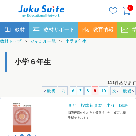
0
教材
教材サポート
教育情報
教材トップ
>
ジャンル一覧
>
小学６年生
小学６年生
111
件あります
最初
前
6
7
8
9
10
次
最後
冬期 標準新演習 小６ 国語
指導現場の生の声を最重視した、幅広い標
準版テキスト！