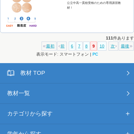
公立中高一貫校受検のための専用講習教
材！
111
件あります
最初
前
6
7
8
9
10
次
最後
表示モード: スマートフォン |
PC
教材 TOP
教材一覧
カテゴリから探す
学年から探す