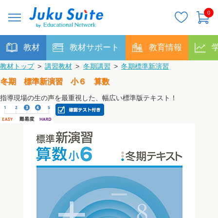
0
教材
教材サポート
教育情報
教材トップ
>
講習教材
>
冬期講習
>
冬期標準新演習
冬期 標準新演習 小６ 算数
指導現場の生の声を最重視した、幅広い標準版テキスト！