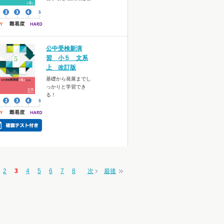
公中受検新演
習 小５ 文系
上 改訂版
基礎から発展までし
っかりと学習でき
る！
2
3
4
5
6
7
8
次
最後