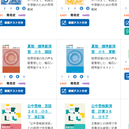
レベルまで、私国立
レベルまで、私国立
中受験のための専用
中受験のための専用
教材
教材
夏期 標準新演
夏期 標準新演
習 小５ 国語
習 小５ 算数
指導現場の生の声を
指導現場の生の声を
最重視した、幅広い
最重視した、幅広い
標準版テキスト！
標準版テキスト！
公中受検 言語
公中受検新演
３６５ 小５
習 計算３６
下 改訂版
５ 小５下
『公中受検新演習』
主教材との併用で学
との併用で学習事項
習事項を確実に定着