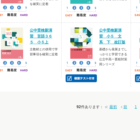
を確実に定着
公中受検新演
公中受検新演
習 言語３６
習 小５ 文
５ 小５上
系 下 改訂版
主教材との併用で学
基礎から発展までし
習事項を確実に定着
っかりと学習できる
公立中高一貫校対策
用シリーズ
92
件あります
：
最初
前
1