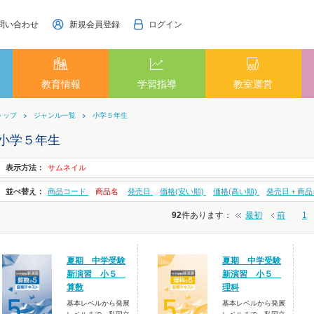
問い合わせ
新規会員登録
ログイン
教育情報
学習指導
教室運営
トップ
ジャンル一覧
小学５年生
小学５年生
表示方法：
サムネイル
並べ替え：
商品コード
商品名
発売日
価格(安い順)
価格(高い順)
発売日＋商品
92
件あります
：
最初
前
1
夏期 中学受験
夏期 中学受験
新演習 小５
新演習 小５
算数
理科
基本レベルから発展
基本レベルから発展