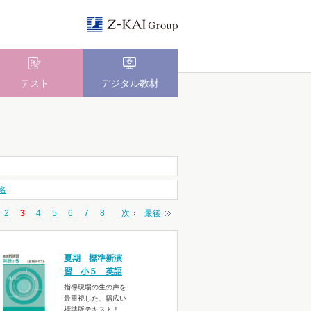
テスト
デジタル教材
名
2
3
4
5
6
7
8
次
最後
夏期 標準新演
習 小５ 英語
指導現場の生の声を
最重視した、幅広い
標準版テキスト！