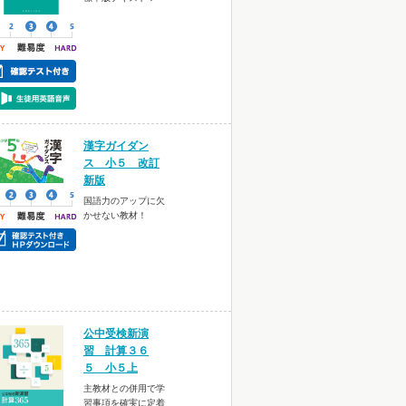
漢字ガイダン
ス 小５ 改訂
新版
国語力のアップに欠
かせない教材！
公中受検新演
習 計算３６
５ 小５上
主教材との併用で学
習事項を確実に定着