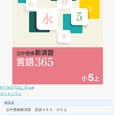
ｻﾝﾌﾟﾙ(277211_5).pdf
カリキュラム
商品名
公中受検新演習 言語３６５ 小５上