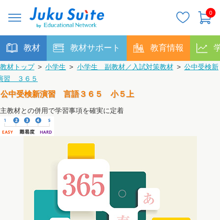
0
教材
教材サポート
教育情報
教材トップ
>
小学生
>
小学生 副教材／入試対策教材
>
公中受検新
演習 ３６５
公中受検新演習 言語３６５ 小５上
主教材との併用で学習事項を確実に定着