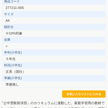
商品コード
277211-005
サイズ
A4
税区分
※10%対象
在庫
○
学年(小学生)
５年生
科目(小学生)
文系（国社）
準拠(小学生)
準拠無し
『公中受験新演習』のカリキュラムに連動した、家庭学習用の教材で