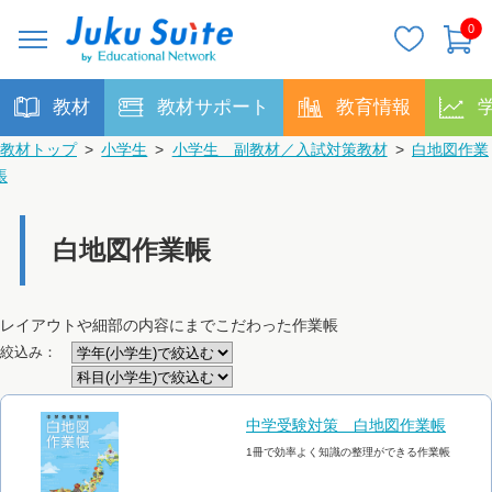
0
教材
教材サポート
教育情報
教材トップ
>
小学生
>
小学生 副教材／入試対策教材
>
白地図作業
帳
白地図作業帳
レイアウトや細部の内容にまでこだわった作業帳
絞込み：
中学受験対策 白地図作業帳
1冊で効率よく知識の整理ができる作業帳