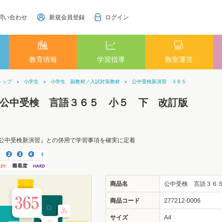
問い合わせ
新規会員登録
ログイン
教育情報
学習指導
教室運営
トップ
小学生
小学生 副教材／入試対策教材
公中受検新演習 ３６５
公中受検 言語３６５ 小５ 下 改訂版
公中受検新演習』との併用で学習事項を確実に定着
商品名
公中受検 言語３６
商品コード
277212-0006
サイズ
A4