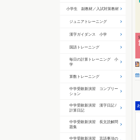
小学生 副教材／入試対策教材
ジュニアトレーニング
漢字ガイダンス 小学
国語トレーニング
毎日の計算トレーニング 小
学
算数トレーニング
中学受験新演習 コンプリー
ション
中学受験新演習 漢字日記 /
計算日記
中学受験新演習 長文読解問
題集
中学受験新演習 言語事項の