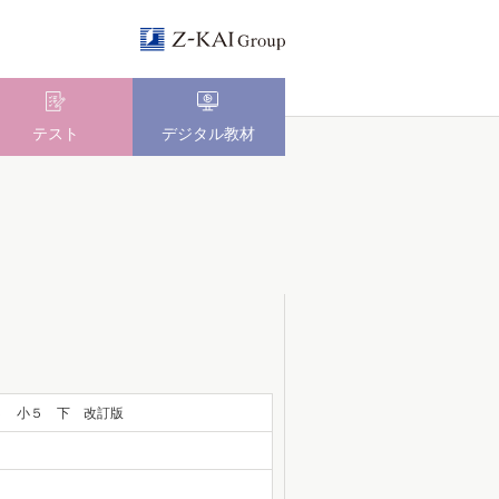
テスト
デジタル教材
５ 小５ 下 改訂版