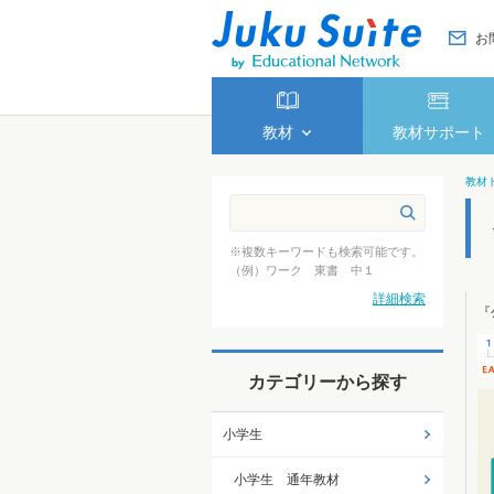
お
教材
教材サポート
教材
※複数キーワードも検索可能です。
（例）ワーク 東書 中１
詳細検索
『
カテゴリーから探す
小学生
小学生 通年教材