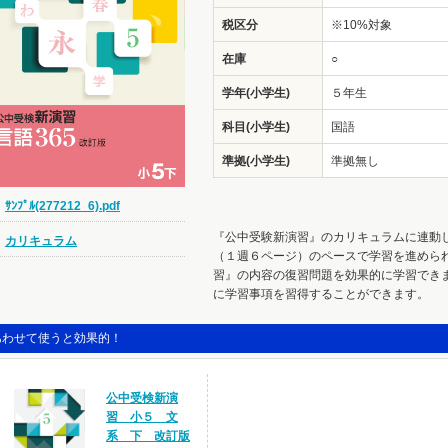
税区分
※10%対象
在庫
○
学年(小学生)
５年生
科目(小学生)
国語
準拠(小学生)
準拠無し
ｻﾝﾌﾟﾙ(277212_6).pdf
『公中受験新演習』のカリキュラムに連動
カリキュラム
（１週６ページ）のペースで学習を進めら
習』の内容の復習問題を効果的に学習でき
に学習事項を習得することができます。
あわせて使うと効果的！
公中受検新演
習 小５ 文
系 下 改訂版