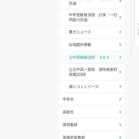
完成
中学受験新演習 計算・一行
問題の完成
重大ニュース
白地図作業帳
公中受検新演習 ３６５
公立中高一貫校 適性検査対
策模試3回
身につくシリーズ
中学生
高校生
講習教材
英検対策教材