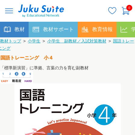
0
教材
教材サポート
教育情報
教材トップ
>
小学生
>
小学生 副教材／入試対策教材
>
国語トレー
ニング
国語トレーニング 小４
「標準新演習」に準拠、言葉の力を育む副教材