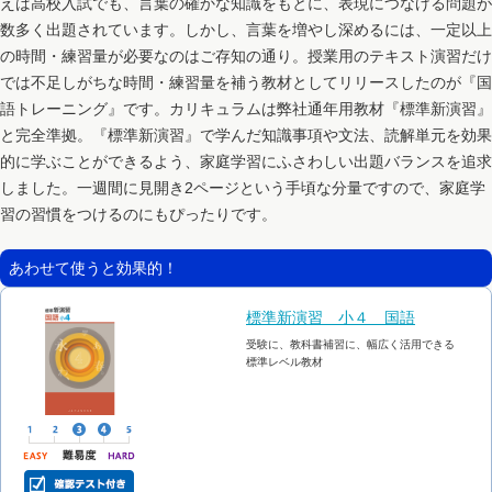
えば高校入試でも、言葉の確かな知識をもとに、表現につなげる問題が
数多く出題されています。しかし、言葉を増やし深めるには、一定以上
の時間・練習量が必要なのはご存知の通り。授業用のテキスト演習だけ
では不足しがちな時間・練習量を補う教材としてリリースしたのが『国
語トレーニング』です。カリキュラムは弊社通年用教材『標準新演習』
と完全準拠。『標準新演習』で学んだ知識事項や文法、読解単元を効果
的に学ぶことができるよう、家庭学習にふさわしい出題バランスを追求
しました。一週間に見開き2ページという手頃な分量ですので、家庭学
習の習慣をつけるのにもぴったりです。
あわせて使うと効果的！
標準新演習 小４ 国語
受験に、教科書補習に、幅広く活用できる
標準レベル教材