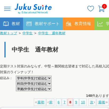
0
教材
教材サポート
教育情報
教材トップ
>
中学生
>
中学生 通年教材
中学生 通年教材
定期テスト対策のみならず、中堅～難関校志望者まで対応した高校入試
対策のラインナップ！
絞込み：
148
件あります
最初
前
6
7
8
9
10
次
最後