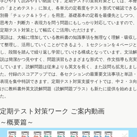
学びやすく読みやすい紙面です。定期テストの直前対策としては、本冊
の「まとめテスト」に加え、各単元の定着度をテスト形式で確認できる
別冊「チェック＆トライ」を用意。基礎基本の定着を最優先としつつ、
思考力・判断力・表現力を問う問題にもしっかり対応していますので、
定期テスト対策として幅広くご活用いただけます。
英語は、大幅に増加している教科書の知識事項を無理なく理解・吸収し
て整理し、活用していくことができるよう、１セクションを４ページと
し、段階を踏んで繰り返し学習していける構成となっています。文法解
説は簡潔かつ見やすく、問題演習もさまざまな形式で、作文指導も充実
しています。読解問題は従来よりも英文を長く、また設問も拡充しまし
た。付録のスコアアップでは、各セクションの最重要文法事項と単語・
表現を集中特訓できます。定期テスト対策支援サイトでは、中２・３向
けに教科書外英文読解問題（読解問題プラス）も新たに提供を始めまし
た。
定期テスト対策ワーク ご案内動画
～概要篇～