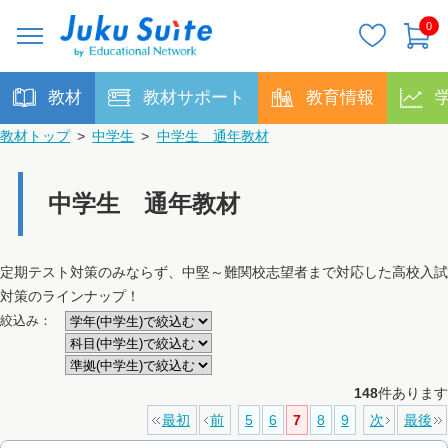
0
教材
教材サポート
教育情報
教材トップ
>
中学生
>
中学生 通年教材
中学生 通年教材
定期テスト対策のみならず、中堅～難関校志望者まで対応した高校入試
対策のラインナップ！
絞込み：
148
件あります
最初
前
5
6
7
8
9
次
最後