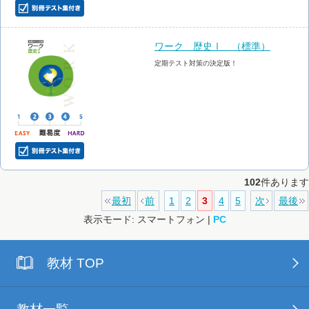
ワーク 歴史Ⅰ （標準）
定期テスト対策の決定版！
102
件あります
最初
前
1
2
3
4
5
次
最後
表示モード: スマートフォン |
PC
教材 TOP