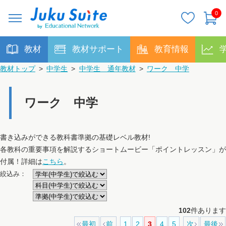
0
教材
教材サポート
教育情報
教材トップ
>
中学生
>
中学生 通年教材
>
ワーク 中学
ワーク 中学
書き込みができる教科書準拠の基礎レベル教材!
各教科の重要事項を解説するショートムービー「ポイントレッスン」が
付属！詳細は
こちら
。
絞込み：
102
件あります
最初
前
1
2
3
4
5
次
最後