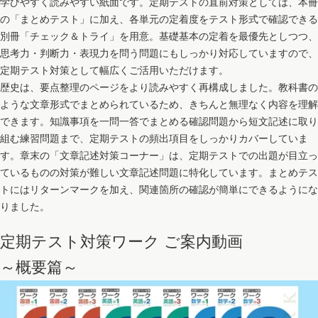
学びやすく読みやすい紙面です。定期テストの直前対策としては、本冊
の「まとめテスト」に加え、各単元の定着度をテスト形式で確認できる
別冊「チェック＆トライ」を用意。基礎基本の定着を最優先としつつ、
思考力・判断力・表現力を問う問題にもしっかり対応していますので、
定期テスト対策として幅広くご活用いただけます。
歴史は、要点整理のページをより読みやすく再構成しました。教科書の
ような文章形式でまとめられているため、きちんと無理なく内容を理解
できます。知識事項を一問一答でまとめる確認問題から短文記述に取り
組む練習問題まで、定期テストの頻出項目をしっかりカバーしていま
す。章末の「文章記述対策コーナー」は、定期テストでの出題が目立っ
ているものの対策が難しい文章記述問題に特化しています。まとめテス
トにはリターンマークを加え、関連箇所の確認が簡単にできるようにな
りました。
定期テスト対策ワーク ご案内動画
～概要篇～