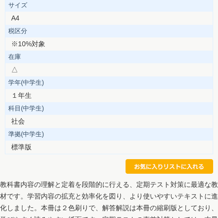
サイズ
A4
税区分
※10%対象
在庫
△
学年(中学生)
１年生
科目(中学生)
社会
準拠(中学生)
標準版
教科書内容の理解と定着を段階的に行える、定期テスト対策に最適な教
材です。学習内容の拡充と効率化を図り、より使いやすいテキストに進
化しました。本冊は２色刷りで、解答解説は本冊の縮刷版としており、