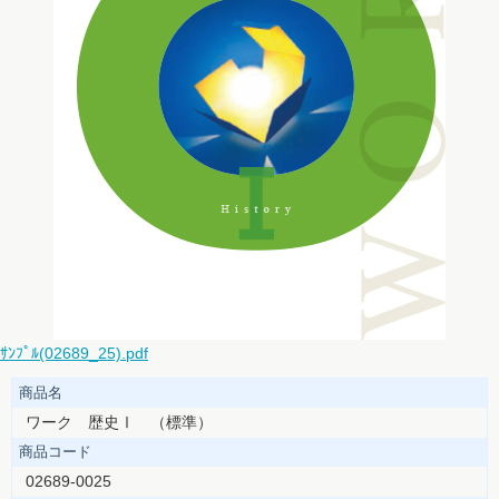
ｻﾝﾌﾟﾙ(02689_25).pdf
商品名
ワーク 歴史Ⅰ （標準）
商品コード
02689-0025