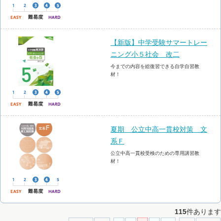
【新版】中学受験サマートレー
ニング小５社会 改二
今までの内容を総復習できる自学自習教
材！
夏期 公立中高一貫校対策 文
系Ｆ
公立中高一貫校受検のための専用講習教
材！
115
件あります