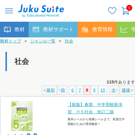
0
教材
教材サポート
教育情報
教材トップ
>
ジャンル一覧
>
社会
社会
115
件あります
最初
前
6
7
8
9
10
次
最後
【新版】春期 中学受験新演
習 小５社会 改訂二版
基本レベルから発展レベルまで、私国立中
受験のための専用教材！