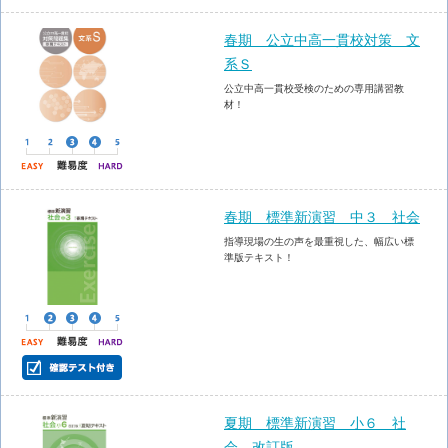
春期 公立中高一貫校対策 文
系Ｓ
公立中高一貫校受検のための専用講習教
材！
春期 標準新演習 中３ 社会
指導現場の生の声を最重視した、幅広い標
準版テキスト！
夏期 標準新演習 小６ 社
会 改訂版