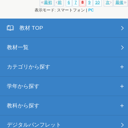
最初
前
6
7
8
9
10
次
最後
表示モード: スマートフォン |
PC
教材 TOP
教材一覧
カテゴリから探す
学年から探す
教科から探す
デジタルパンフレット