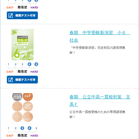
春期 中学受験新演習 小６
社会
『中学受験新演習』完全対応の講習用教
材！
春期 公立中高一貫校対策 文
系Ｆ
公立中高一貫校受検のための専用講習教
材！