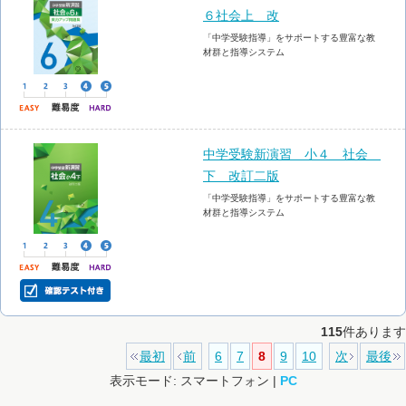
６社会上 改
「中学受験指導」をサポートする豊富な教
材群と指導システム
中学受験新演習 小４ 社会
下 改訂二版
「中学受験指導」をサポートする豊富な教
材群と指導システム
115
件あります
最初
前
6
7
8
9
10
次
最後
表示モード: スマートフォン |
PC