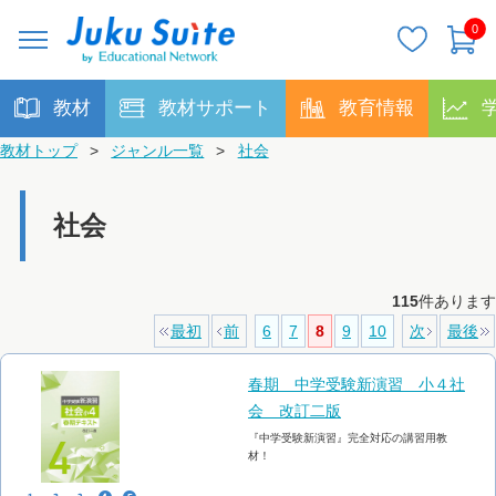
0
教材
教材サポート
教育情報
教材トップ
>
ジャンル一覧
>
社会
社会
115
件あります
最初
前
6
7
8
9
10
次
最後
春期 中学受験新演習 小４社
会 改訂二版
『中学受験新演習』完全対応の講習用教
材！