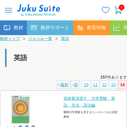
0
教材
教材サポート
教育情報
教材トップ
>
ジャンル一覧
>
英語
英語
157
件あります
最初
前
10
11
12
13
14
高校新演習Ｐ 大学受験 英
語 文法・語法編
難関大学受験も見すえたハイレベルな演習
教材