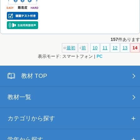
157
件あります
最初
前
10
11
12
13
14
表示モード: スマートフォン |
PC
教材 TOP
教材一覧
カテゴリから探す
学年から探す