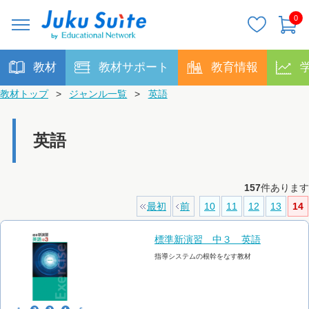
0
教材
教材サポート
教育情報
教材トップ
>
ジャンル一覧
>
英語
英語
157
件あります
最初
前
10
11
12
13
14
標準新演習 中３ 英語
指導システムの根幹をなす教材