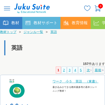
0
教材
教材サポート
教育情報
教材トップ
>
ジャンル一覧
>
英語
英語
157
件あります
1
2
3
4
5
次
最後
ワーク 小５ 英語 （東書）
書き込みができる教科書参考の基本トレー
ニング教材！