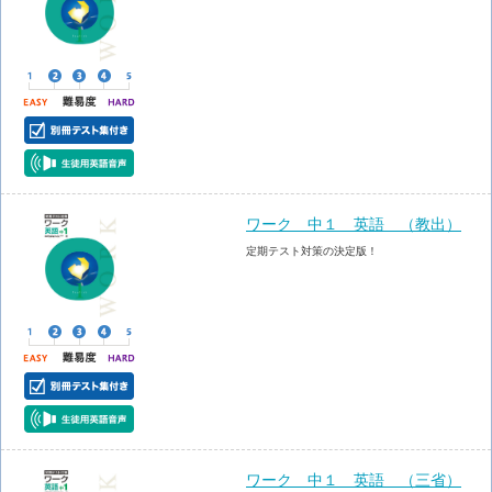
ワーク 中１ 英語 （教出）
定期テスト対策の決定版！
ワーク 中１ 英語 （三省）