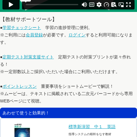
【教材サポートツール】
●
学習チェックシート
学習の進捗管理に便利。
※ご利用には
会員登録
が必要です。
ログイン
すると利用可能になりま
す。
●
定期テスト対策支援サイト
定期テストの対策プリントが楽々作れ
る！
※一定部数以上ご採択いただいた場合にご利用いただけます。
●
ポイントレッスン
重要事項をショートムービーで解説！
※ムービーは、テキストに掲載されている二次元バーコードから専用
WEBページにて視聴。
あわせて使うと効果的！
標準新演習 中１ 英語
指導システムの根幹をなす教材