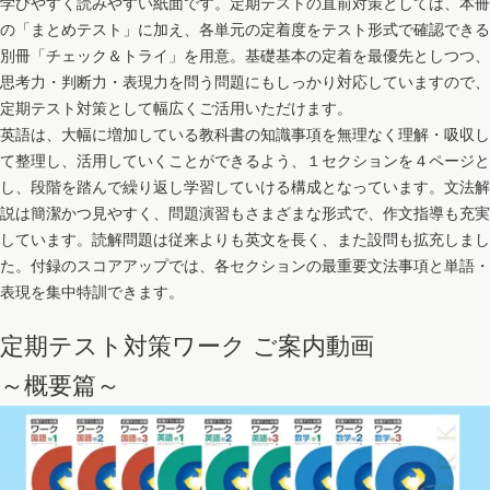
学びやすく読みやすい紙面です。定期テストの直前対策としては、本冊
の「まとめテスト」に加え、各単元の定着度をテスト形式で確認できる
別冊「チェック＆トライ」を用意。基礎基本の定着を最優先としつつ、
思考力・判断力・表現力を問う問題にもしっかり対応していますので、
定期テスト対策として幅広くご活用いただけます。
英語は、大幅に増加している教科書の知識事項を無理なく理解・吸収し
て整理し、活用していくことができるよう、１セクションを４ページと
し、段階を踏んで繰り返し学習していける構成となっています。文法解
説は簡潔かつ見やすく、問題演習もさまざまな形式で、作文指導も充実
しています。読解問題は従来よりも英文を長く、また設問も拡充しまし
た。付録のスコアアップでは、各セクションの最重要文法事項と単語・
表現を集中特訓できます。
定期テスト対策ワーク ご案内動画
～概要篇～