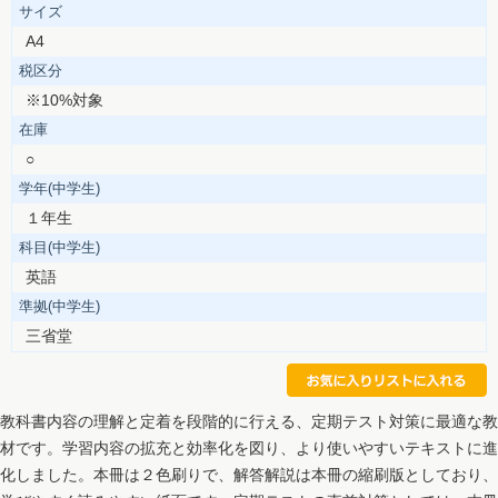
サイズ
A4
税区分
※10%対象
在庫
○
学年(中学生)
１年生
科目(中学生)
英語
準拠(中学生)
三省堂
教科書内容の理解と定着を段階的に行える、定期テスト対策に最適な教
材です。学習内容の拡充と効率化を図り、より使いやすいテキストに進
化しました。本冊は２色刷りで、解答解説は本冊の縮刷版としており、