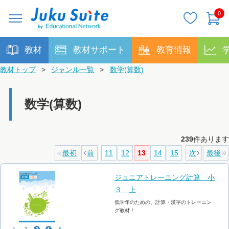
0
教材
教材サポート
教育情報
教材トップ
>
ジャンル一覧
>
数学(算数)
数学(算数)
239
件あります
最初
前
11
12
13
14
15
次
最後
ジュニアトレーニング計算 小
３ 上
低学年のための、計算・漢字のトレーニン
グ教材！