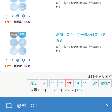
公立中高一貫校受検のための専用講習教
材！
夏期 公立中高一貫校対策 理
系Ｓ
公立中高一貫校受検のための専用講習教
材！
239
件あります
最初
前
11
12
13
14
15
次
最後
表示モード: スマートフォン |
PC
教材 TOP