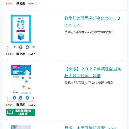
数学的論理思考が身につく Ｂ
ｏｏｋ４
業界初！小学生からの論理力UP教材！
【新版】２０２７年精選全国高
校入試問題集 数学
最新の入試問題を実戦的な項目で配列！
夏期 中学受験新演習 小４