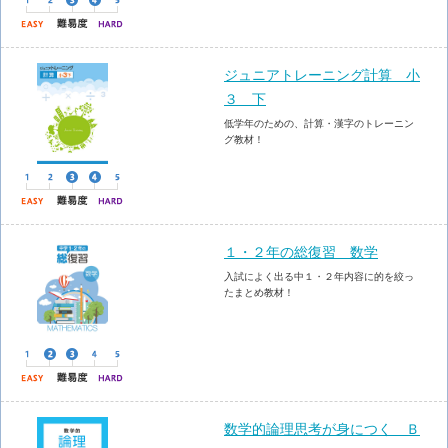
ジュニアトレーニング計算 小
３ 下
低学年のための、計算・漢字のトレーニン
グ教材！
１・２年の総復習 数学
入試によく出る中１・２年内容に的を絞っ
たまとめ教材！
数学的論理思考が身につく Ｂ