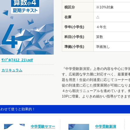
税区分
※10%対象
在庫
△
学年(小学生)
４年生
科目(小学生)
算数
準拠(小学生)
準拠無し
ｻﾝﾌﾟﾙ(7412_21).pdf
『中学受験新演習』上巻の内容を中心に学
カリキュラム
す。広範囲な学力層に対応すべく、最重要
題を用意！生徒の到達度に応じてコーナー
徒の到達度に応じた授業展開が可能になり
４から順次リニューアルを進めています。
10Pに増量。よりきめ細かい指導ができま
あわせて使うと効果的！
中学受験サマー
中学受験新演