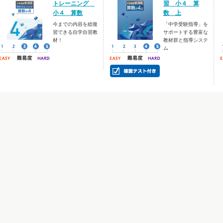
トレーニング
習 小４ 算
小４ 算数
数 上
今までの内容を総復
「中学受験指導」を
習できる自学自習教
サポートする豊富な
材！
教材群と指導システ
ム