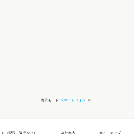
表示モード:
スマートフォン
| PC
イド（配送・返品など）
会社案内
サイトマップ