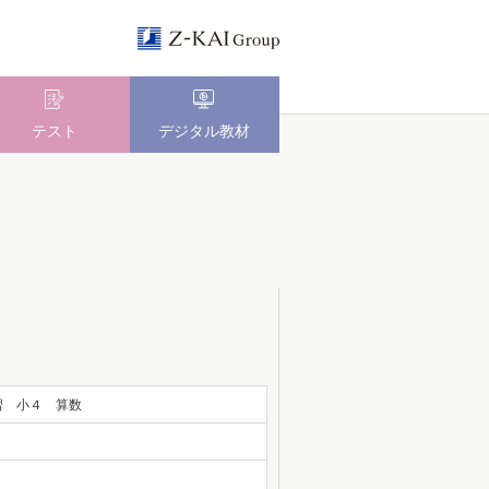
テスト
デジタル教材
習 小４ 算数