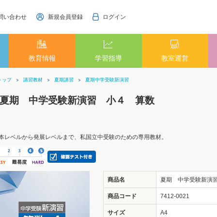
問い合わせ
新規会員登録
ログイン
教育情報
学習指導
教室運営
トップ
講習教材
夏期講習
夏期中学受験新演習
夏期 中学受験新演習 小４ 算数
本レベルから発展レベルまで、私国立中受験のための専用教材。
商品名
夏期 中学受験新演
商品コード
7412-0021
サイズ
A4