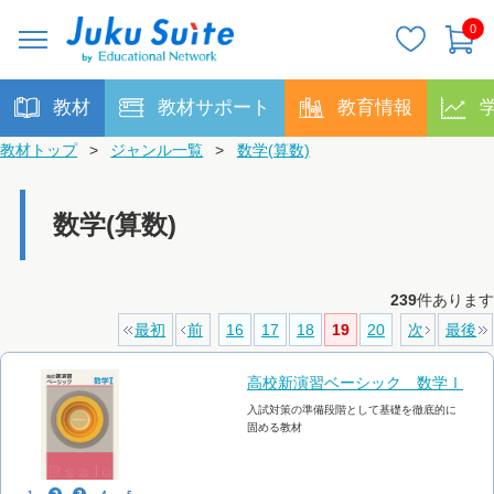
0
教材
教材サポート
教育情報
教材トップ
>
ジャンル一覧
>
数学(算数)
数学(算数)
239
件あります
最初
前
16
17
18
19
20
次
最後
高校新演習ベーシック 数学Ⅰ
入試対策の準備段階として基礎を徹底的に
固める教材