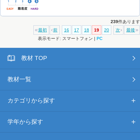
239
件あります
最初
前
16
17
18
19
20
次
最後
表示モード: スマートフォン |
PC
教材 TOP
教材一覧
カテゴリから探す
学年から探す