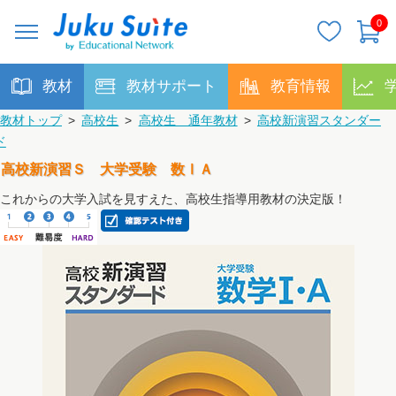
0
教材
教材サポート
教育情報
教材トップ
>
高校生
>
高校生 通年教材
>
高校新演習スタンダー
ド
高校新演習Ｓ 大学受験 数ⅠＡ
これからの大学入試を見すえた、高校生指導用教材の決定版！