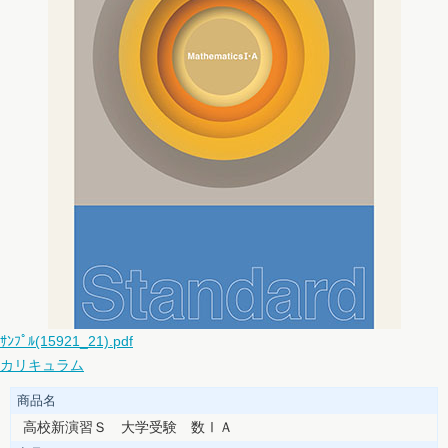
ｻﾝﾌﾟﾙ(15921_21).pdf
カリキュラム
商品名
高校新演習Ｓ 大学受験 数ⅠＡ